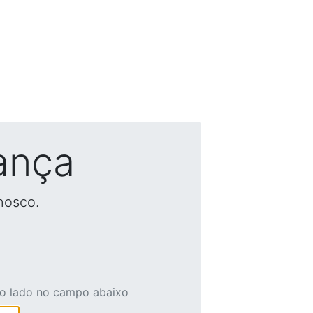
ança
nosco.
ao lado no campo abaixo