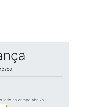
ança
nosco.
ao lado no campo abaixo