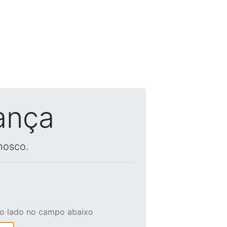
ança
nosco.
ao lado no campo abaixo