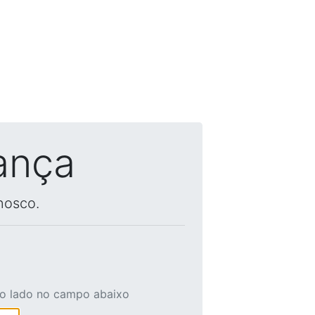
ança
nosco.
ao lado no campo abaixo